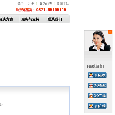
登录
┊
注册
┊
设为首页
┊
收藏本站
解决方案
服务与支持
联系我们
[在线留言]
)